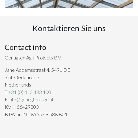
Kontaktieren Sie uns
Contact info
Genugten Agri Projects B.V.
Jane Addamsstraat 4, 5491 DE
Sint-Oedenrode
Netherlands
T
+31 (0) 413 483 100
E
info@genugten-agri.nl
KVK: 66429803
BTW nr: NL 8565 49 538 B01