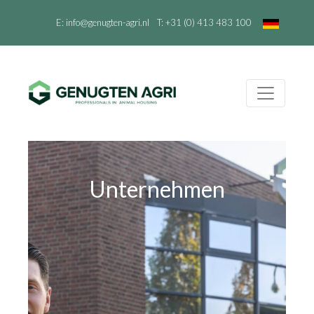
E:
info@genugten-agri.nl
T:
+31 (0) 413 483 100
Unternehmen