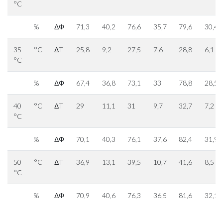
°C
%
ΔΦ
71,3
40,2
76,6
35,7
79,6
30,4
35
°C
ΔT
25,8
9,2
27,5
7,6
28,8
6,1
°C
%
ΔΦ
67,4
36,8
73,1
33
78,8
28,5
40
°C
ΔT
29
11,1
31
9,7
32,7
7,2
°C
%
ΔΦ
70,1
40,3
76,1
37,6
82,4
31,9
50
°C
ΔT
36,9
13,1
39,5
10,7
41,6
8,5
°C
%
ΔΦ
70,9
40,6
76,3
36,5
81,6
32,1