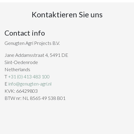
Kontaktieren Sie uns
Contact info
Genugten Agri Projects B.V.
Jane Addamsstraat 4, 5491 DE
Sint-Oedenrode
Netherlands
T
+31 (0) 413 483 100
E
info@genugten-agri.nl
KVK: 66429803
BTW nr: NL 8565 49 538 B01