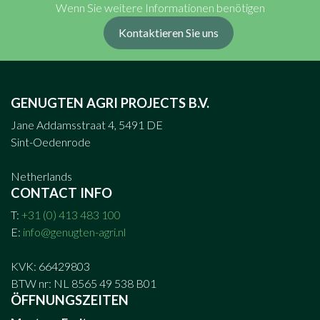
Wenn Sie weitere Informationen benötigen
Kontaktieren Sie uns
GENUGTEN AGRI PROJECTS B.V.
Jane Addamsstraat 4, 5491 DE
Sint-Oedenrode
Netherlands
CONTACT INFO
T:
+31 (0) 413 483 100
E:
info@genugten-agri.nl
KVK: 66429803
BTW nr: NL 8565 49 538 B01
ÖFFNUNGSZEITEN