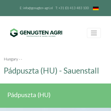
E:
info@genugten-agri.nl
T:
+31 (0) 413 483 100
Hungary - -
Pádpuszta (HU) - Sauenstall
Pádpuszta (HU)