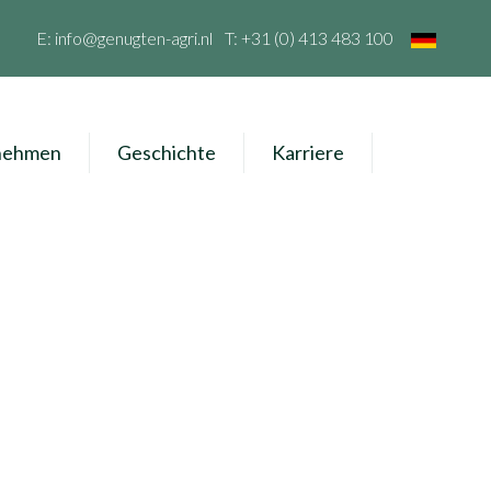
E:
info@genugten-agri.nl
T:
+31 (0) 413 483 100
nehmen
Geschichte
Karriere